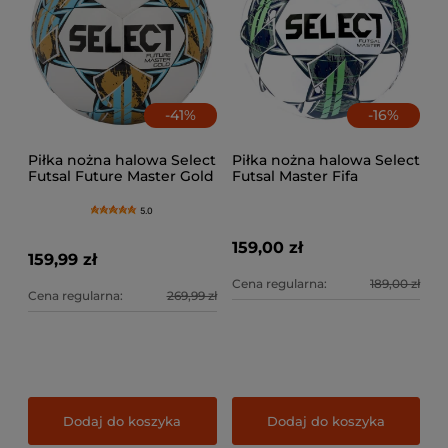
-
41
%
-
16
%
Piłka nożna halowa Select
Piłka nożna halowa Select
Futsal Future Master Gold
Futsal Master Fifa
Fifa v25
5.0
159,00 zł
159,99 zł
Cena regularna:
189,00 zł
Cena regularna:
269,99 zł
Dodaj do koszyka
Dodaj do koszyka