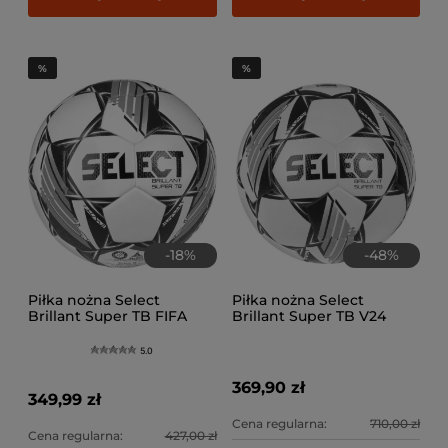
-
18
%
-
48
%
Piłka nożna Select
Piłka nożna Select
Brillant Super TB FIFA
Brillant Super TB V24
Quality Pro
5.0
369,90 zł
349,99 zł
Cena regularna:
710,00 zł
Cena regularna:
427,00 zł