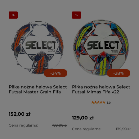
-
24
%
-
28
%
Piłka nożna halowa Select
Piłka nożna halowa Select
Futsal Master Grain Fifa
Futsal Mimas Fifa v22
5.0
152,00 zł
129,00 zł
Cena regularna:
199,00 zł
Cena regularna:
179,99 zł