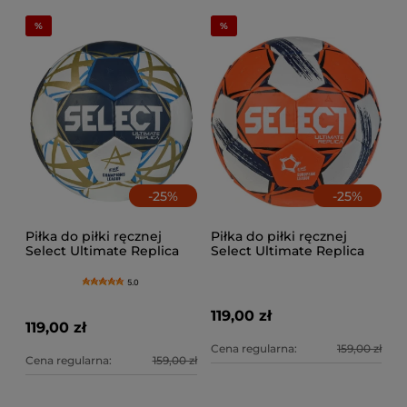
-
25
%
-
25
%
Piłka do piłki ręcznej
Piłka do piłki ręcznej
Select Ultimate Replica
Select Ultimate Replica
Champions League v25
EHF European League
5.0
119,00 zł
119,00 zł
Cena regularna:
159,00 zł
Cena regularna:
159,00 zł