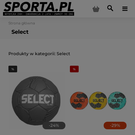
Strona główna
Select
Select
-
24
%
-
29
%