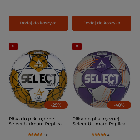
Dodaj do koszyka
Dodaj do koszyka
-
25
%
-
48
%
Piłka do piłki ręcznej
Piłka do piłki ręcznej
Select Ultimate Replica
Select Ultimate Replica
Official EHF Champions
V24
League
5.0
4.9