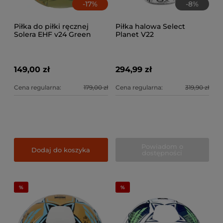
-
17
%
-
8
%
Piłka do piłki ręcznej
Piłka halowa Select
Solera EHF v24 Green
Planet V22
149,00 zł
294,99 zł
Cena regularna:
179,00 zł
Cena regularna:
319,90 zł
Powiadom o
Dodaj do koszyka
dostępności