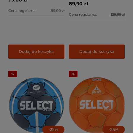
89,90 zł
Cena regularna:
99,00 zł
Cena regularna:
129,99 zł
Dodaj do koszyka
Dodaj do koszyka
-
22
%
-
25
%