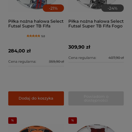
-
21
%
-
24
%
Piłka nożna halowa Select
Piłka nożna halowa Select
Futsal Super TB Fifa
Futsal Super TB Fifa Fogo
Ekstraklasa
5.0
309,90 zł
284,00 zł
Cena regularna:
407,90 zł
Cena regularna:
359,90 zł
Powiadom o
Dodaj do koszyka
dostępności