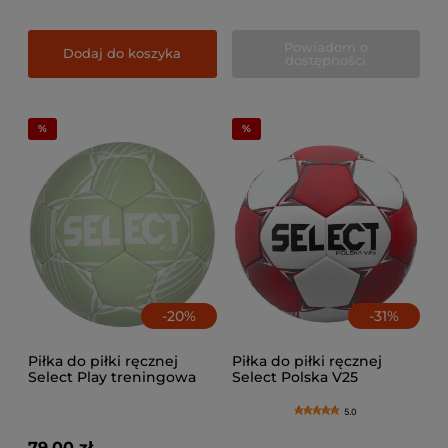
Powiadom o
Dodaj do koszyka
dostępności
-
20
%
-
31
%
Piłka do piłki ręcznej
Piłka do piłki ręcznej
Select Play treningowa
Select Polska V25
rozmiar 0
5.0
79,00 zł