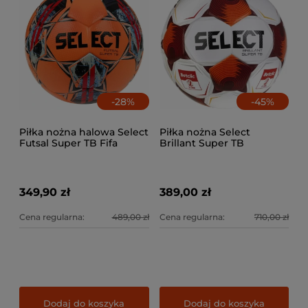
-
28
%
-
45
%
Piłka nożna halowa Select
Piłka nożna Select
Futsal Super TB Fifa
Brillant Super TB
pomarańczowa
349,90 zł
389,00 zł
Cena regularna:
489,00 zł
Cena regularna:
710,00 zł
Dodaj do koszyka
Dodaj do koszyka