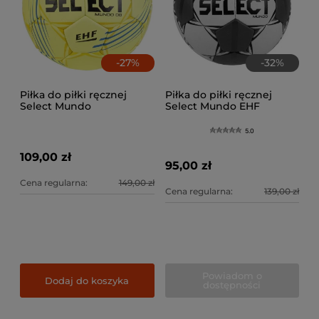
-
27
%
-
32
%
Piłka do piłki ręcznej
Piłka do piłki ręcznej
Select Mundo
Select Mundo EHF
rozmiar 3
5.0
109,00 zł
95,00 zł
Cena regularna:
149,00 zł
Cena regularna:
139,00 zł
Powiadom o
Dodaj do koszyka
dostępności