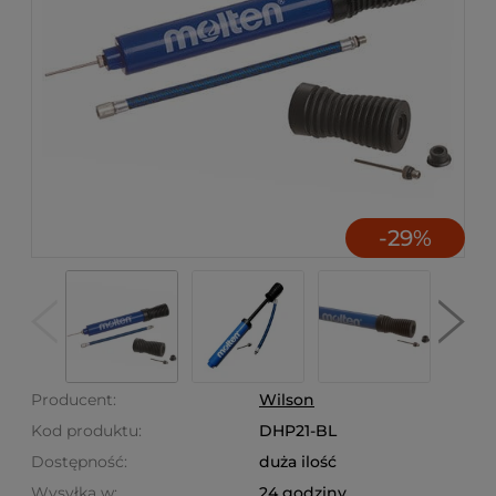
-
29
%
Producent:
Wilson
Kod produktu:
DHP21-BL
Dostępność:
duża ilość
Wysyłka w:
24 godziny