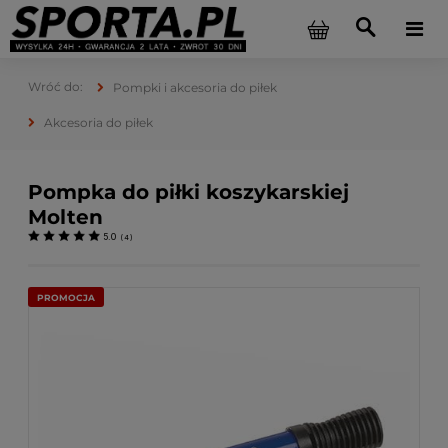
Pompki i akcesoria do piłek
Akcesoria do piłek
Pompka do piłki koszykarskiej
Molten
5.0
(
4
)
PROMOCJA