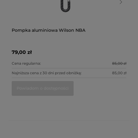
Pompka aluminiowa Wilson NBA
Po
m
79,00 zł
64
Cena regularna:
85,00 zł
Ce
Najniższa cena z 30 dni przed obniżką:
85,00 zł
Naj
Powiadom o dostępności