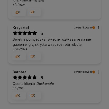
igły. Polecam.💪💪💪
6/8/2024
0
0
Krzysztof
zweryfikowano
5
Swietna pompeczka, swietne rozwiazanie na nie
gubienie igly, skrytka w rączce robi robotę.
3/26/2024
0
0
Barbara
zweryfikowano
5
Ocena klienta:
Doskonale
6/5/2025
0
0