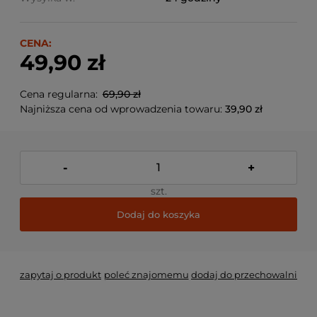
CENA:
49,90 zł
Cena regularna:
69,90 zł
Najniższa cena od wprowadzenia towaru:
39,90 zł
-
+
szt.
Dodaj do koszyka
zapytaj o produkt
poleć znajomemu
dodaj do przechowalni