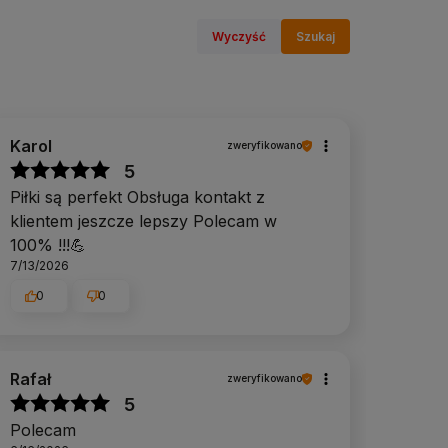
Wyczyść
Szukaj
Karol
zweryfikowano
5
Piłki są perfekt Obsługa kontakt z
klientem jeszcze lepszy Polecam w
100% !!!💪
7/13/2026
0
0
Rafał
zweryfikowano
5
Polecam