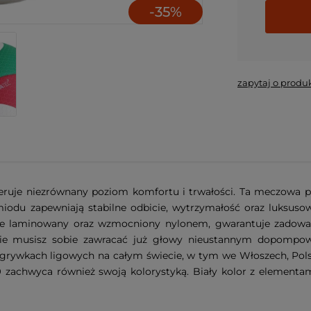
-
35
%
*
- Pole 
zapytaj o produ
eruje niezrównany poziom komfortu i trwałości. Ta meczowa pi
miodu zapewniają stabilne odbicie, wytrzymałość oraz luksu
ie laminowany oraz wzmocniony nylonem, gwarantuje zadowala
. Nie musisz sobie zawracać już głowy nieustannym dopom
grywkach ligowych na całym świecie, w tym we Włoszech, Polsce,
0
zachwyca również swoją kolorystyką. Biały kolor z elementami