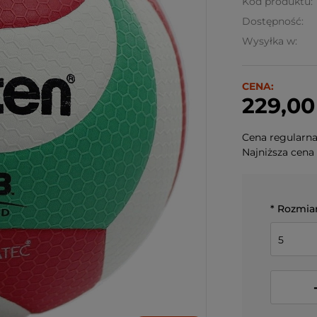
Kod produktu:
Dostępność:
Wysyłka w:
CENA:
229,00 
Cena regularn
Najniższa cena 
*
Rozmiar