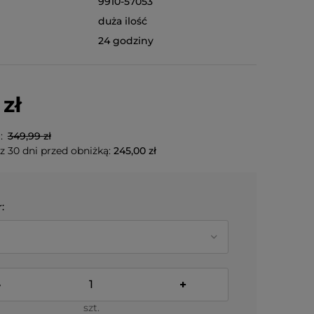
9910-57053
duża ilość
24 godziny
zł
a:
349,99 zł
z 30 dni przed obniżką:
245,00 zł
:
-
+
szt.