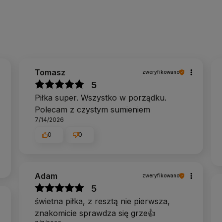
Tomasz
zweryfikowano
5
Piłka super. Wszystko w porządku.
Polecam z czystym sumieniem
7/14/2026
0
0
Adam
zweryfikowano
5
świetna piłka, z resztą nie pierwsza,
znakomicie sprawdza się grze👍️