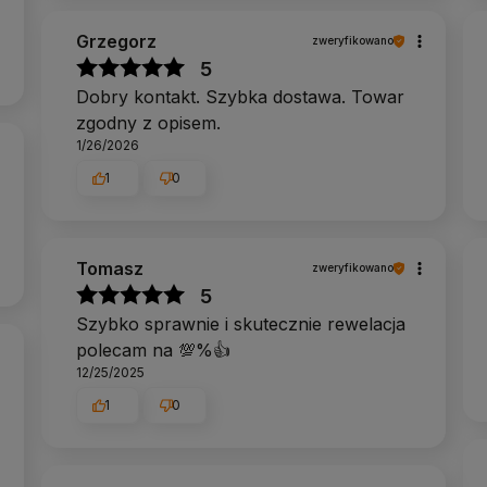
Grzegorz
zweryfikowano
5
Dobry kontakt. Szybka dostawa. Towar
zgodny z opisem.
1/26/2026
1
0
Tomasz
zweryfikowano
5
Szybko sprawnie i skutecznie rewelacja
polecam na 💯%👍️
12/25/2025
1
0