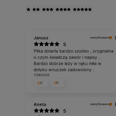
Janusz
zweryfikowano
5
Piłka dotarła bardzo szybko , oryginalna
o czym świadczą zawór i napisy .
Bardzo dobrze leży w ręku miła w
dotyku wnuczek zadowolony .
7/28/2026
0
0
Aneta
zweryfikowano
5