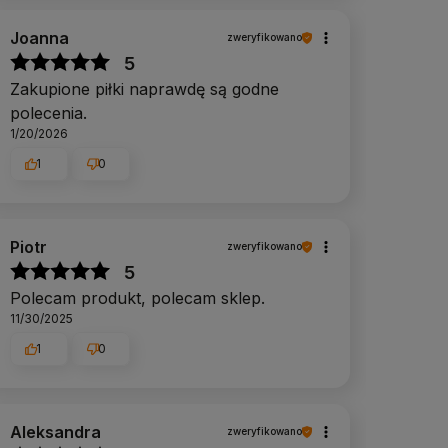
Joanna
zweryfikowano
5
Zakupione piłki naprawdę są godne
polecenia.
1/20/2026
1
0
Piotr
zweryfikowano
5
Polecam produkt, polecam sklep.
11/30/2025
1
0
Aleksandra
zweryfikowano