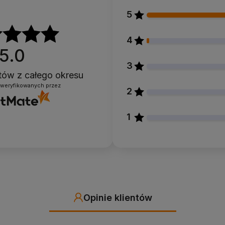
5
4
5.0
3
ntów
z całego okresu
zweryfikowanych przez
2
1
Opinie klientów