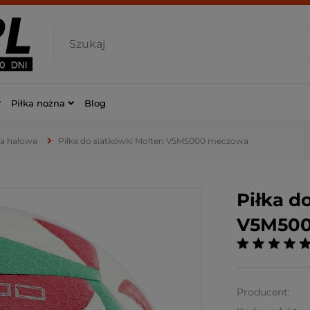
Piłka nożna
Blog
a halowa
Piłka do siatkówki Molten V5M5000 meczowa
Piłka d
V5M500
Producent: