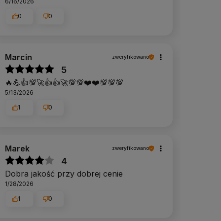
6/16/2026
0
0
Marcin
zweryfikowano
5
🔥💪👍️💯🚀👍️👍️🚀💯💯❤️❤️💯💯💯
5/13/2026
1
0
Marek
zweryfikowano
4
Dobra jakość przy dobrej cenie
1/28/2026
1
0