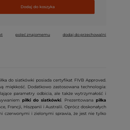
Dodaj do koszyka
wymagane
kt
poleć znajomemu
dodaj do przechowalni
łka do siatkówki posiada certyfikat FIVB Approved.
sową miękkość. Dodatkowo zastosowana technologia:
jące parametry odbicia, ale także wytrzymałość i
powywaniem
piłki do siatkówki
. Prezentowana
piłka
 Francji, Hiszpanii i Australii. Oprócz doskonałych
 czerwonymi i zielonymi sprawia, że jest nie tylko