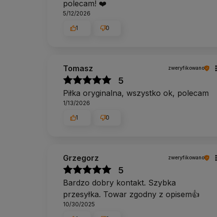
polecam! ❤️
5/12/2026
1
0
Tomasz
zweryfikowano
5
Piłka oryginalna, wszystko ok, polecam
1/13/2026
1
0
Grzegorz
zweryfikowano
5
Bardzo dobry kontakt. Szybka
przesyłka. Towar zgodny z opisem👍️
10/30/2025