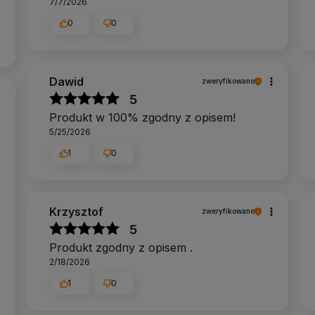
7/7/2026
0
0
Dawid
zweryfikowano
5
Produkt w 100% zgodny z opisem!
5/25/2026
1
0
Krzysztof
zweryfikowano
5
Produkt zgodny z opisem .
2/18/2026
1
0