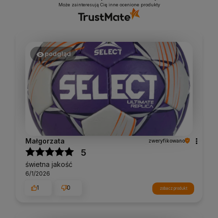
Może zainteresują Cię inne ocenione produkty
podgląd
Małgorzata
zweryfikowano
5
świetna jakość
6/1/2026
1
0
zobacz produkt