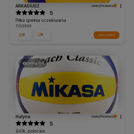
ARKADIUSZ
zweryfikowano
5
Piłka spełnia oczekiwania
7/2/2026
0
0
zobacz produkt
podgląd
Halyna
zweryfikowano
5
👍️Ok, polecam.