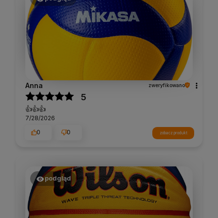
Anna
zweryfikowano
5
👍️👍️👍️
7/28/2026
0
0
zobacz produkt
podgląd