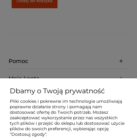
Dodaj do koszyka
Pomoc
Moje konto
Dbamy o Twoją prywatność
Płatności i dostawa
Pliki cookies i pokrewne im technologie umożliwiają
poprawne działanie strony i pomagają nam
dostosować ofertę do Twoich potrzeb. Możesz
O nas
zaakceptować wykorzystanie przez nas wszystkich
tych plików i przejść do sklepu lub dostosować użycie
plików do swoich preferencji, wybierając opcję
"Dostosuj zgody".