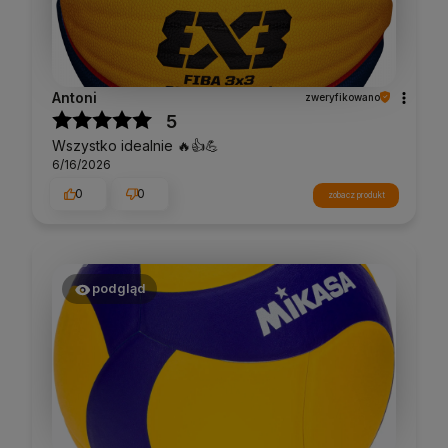
Antoni
zweryfikowano
5
Wszystko idealnie 🔥👍️💪
6/16/2026
0
0
zobacz produkt
podgląd