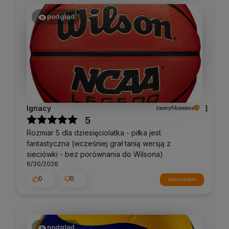
podgląd
Ignacy
zweryfikowano
5
Rozmiar 5 dla dziesięciolatka - piłka jest
fantastyczna (wcześniej grał tanią wersją z
sieciówki - bez porównania do Wilsona)
6/30/2026
0
0
zobacz produkt
podgląd