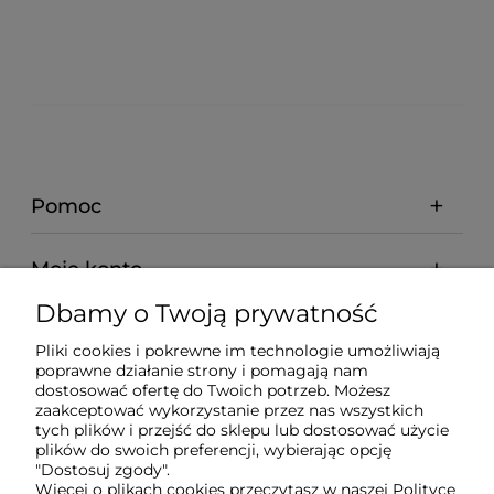
Pomoc
Moje konto
Dbamy o Twoją prywatność
Płatności i dostawa
Pliki cookies i pokrewne im technologie umożliwiają
poprawne działanie strony i pomagają nam
dostosować ofertę do Twoich potrzeb. Możesz
O nas
zaakceptować wykorzystanie przez nas wszystkich
tych plików i przejść do sklepu lub dostosować użycie
plików do swoich preferencji, wybierając opcję
"Dostosuj zgody".
Więcej o plikach cookies przeczytasz w naszej Polityce