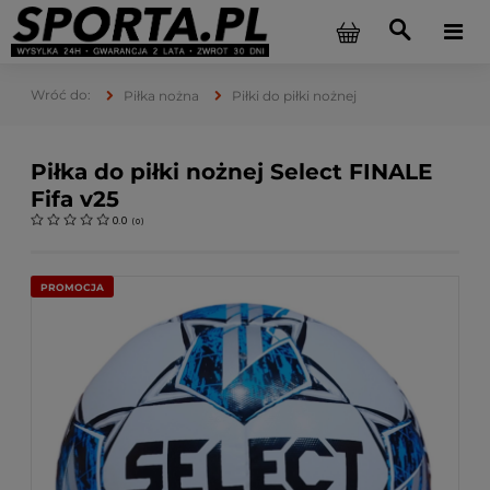
Piłka nożna
Piłki do piłki nożnej
Piłka do piłki nożnej Select FINALE
Fifa v25
0.0
(
0
)
PROMOCJA