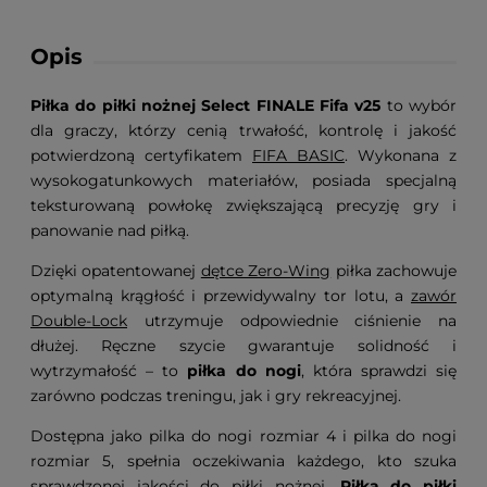
Opis
Piłka do piłki nożnej Select FINALE Fifa v25
to wybór
dla graczy, którzy cenią trwałość, kontrolę i jakość
potwierdzoną certyfikatem
FIFA BASIC
. Wykonana z
wysokogatunkowych materiałów, posiada specjalną
teksturowaną powłokę zwiększającą precyzję gry i
panowanie nad piłką.
Dzięki opatentowanej
dętce Zero-Wing
piłka zachowuje
optymalną krągłość i przewidywalny tor lotu, a
zawór
Double-Lock
utrzymuje odpowiednie ciśnienie na
dłużej. Ręczne szycie gwarantuje solidność i
wytrzymałość – to
piłka do nogi
, która sprawdzi się
zarówno podczas treningu, jak i gry rekreacyjnej.
Dostępna jako pilka do nogi rozmiar 4 i pilka do nogi
rozmiar 5, spełnia oczekiwania każdego, kto szuka
sprawdzonej jakości do piłki nożnej.
Piłka do piłki