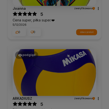
Joanna
zweryfikowano
5
Cena super, piłka super.❤️
5/12/2026
0
0
zobacz produkt
podgląd
ARKADIUSZ
zweryfikowano
5