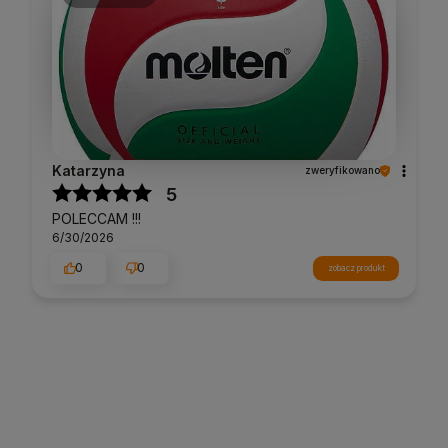
Katarzyna
zweryfikowano
5
POLECCAM !!!
6/30/2026
0
0
zobacz produkt