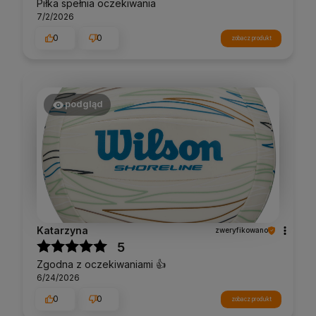
Piłka spełnia oczekiwania
7/2/2026
0
0
zobacz produkt
podgląd
Katarzyna
zweryfikowano
5
Zgodna z oczekiwaniami 👍️
6/24/2026
0
0
zobacz produkt