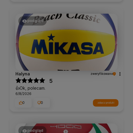
podgląd
Halyna
zweryfikowano
5
👍️Ok, polecam.
6/8/2026
0
0
zobacz produkt
podgląd