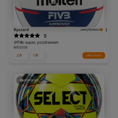
Ryszard
zweryfikowano
5
💯Piłki super, pozdrawiam
8/5/2026
0
0
zobacz produkt
podgląd