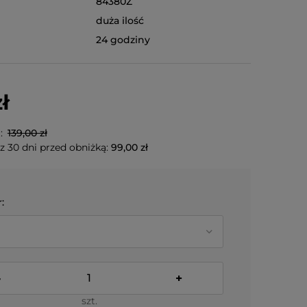
84380Z
duża ilość
24 godziny
ł
a:
139,00 zł
z 30 dni przed obniżką:
99,00 zł
:
-
+
szt.