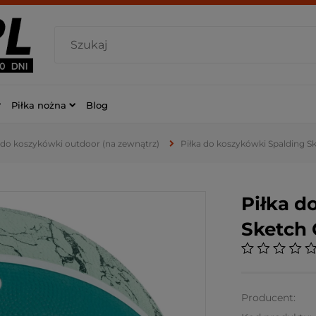
Piłka nożna
Blog
i do koszykówki outdoor (na zewnątrz)
Piłka do koszykówki Spalding S
Piłka d
Sketch 
Producent: