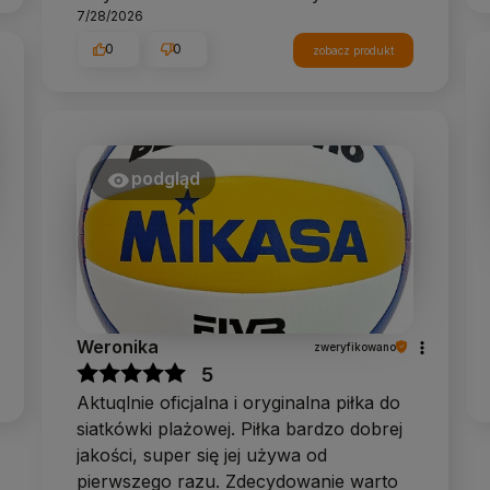
7/28/2026
0
0
zobacz produkt
podgląd
Weronika
zweryfikowano
5
Aktuqlnie oficjalna i oryginalna piłka do
siatkówki plażowej. Piłka bardzo dobrej
jakości, super się jej używa od
pierwszego razu. Zdecydowanie warto