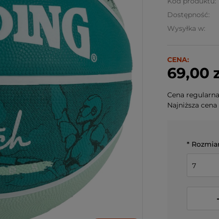
Kod produktu:
Dostępność:
Wysyłka w:
CENA:
69,00 z
Cena regularn
Najniższa cena 
*
Rozmiar