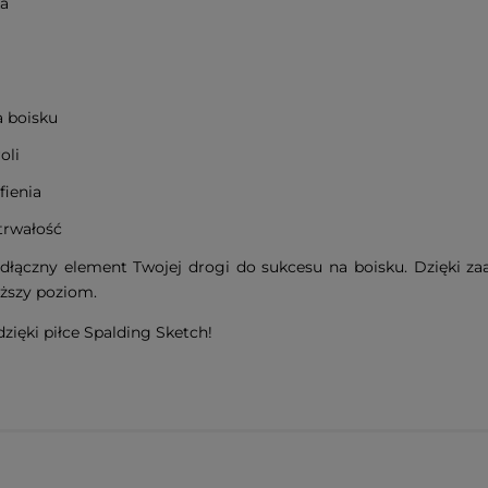
ka
a boisku
oli
fienia
trwałość
odłączny element Twojej drogi do sukcesu na boisku. Dzięki z
yższy poziom.
zięki piłce Spalding Sketch!