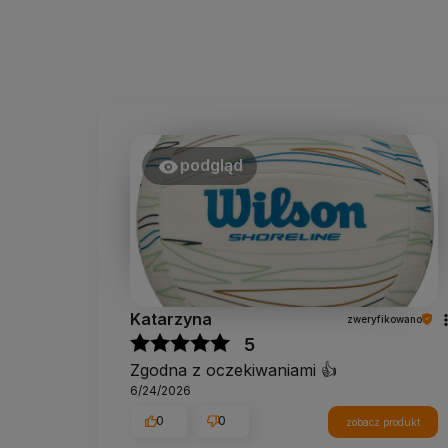
podgląd
Katarzyna
zweryfikowano
5
Zgodna z oczekiwaniami 👍️
6/24/2026
0
0
zobacz produkt