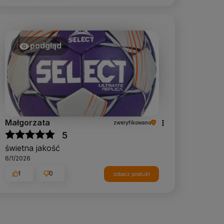
podgląd
Małgorzata
zweryfikowano
5
świetna jakość
6/1/2026
1
0
zobacz produkt