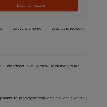
Dodaj do koszyka
wymagane
kt
poleć znajomemu
dodaj do przechowalni
isku, ale i dodatkowo wyróżni Cię na każdym kroku.
warantuje precyzyjne rzuty oraz doskonałą kontrolę