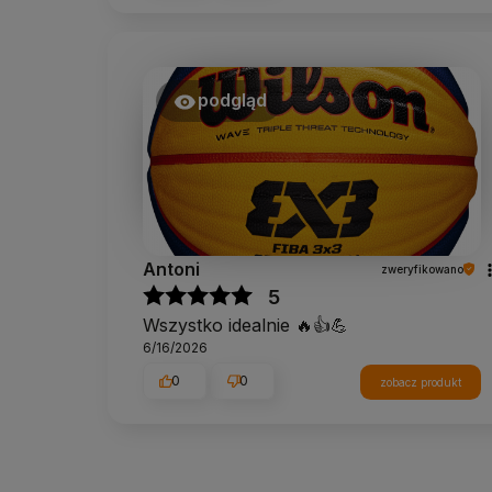
podgląd
Antoni
zweryfikowano
5
Wszystko idealnie 🔥👍️💪
6/16/2026
0
0
zobacz produkt