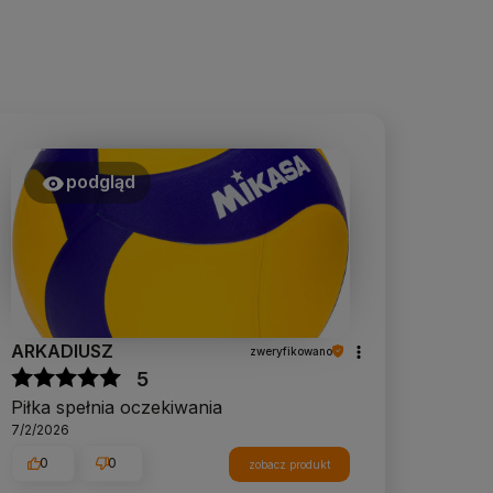
podgląd
ARKADIUSZ
zweryfikowano
5
Piłka spełnia oczekiwania
7/2/2026
0
0
zobacz produkt