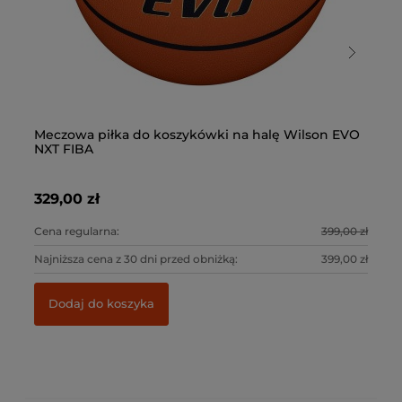
Meczowa piłka do koszykówki na halę Wilson EVO
Pi
NXT FIBA
329,00 zł
25
Cena regularna:
399,00 zł
Ce
Najniższa cena z 30 dni przed obniżką:
399,00 zł
Naj
Dodaj do koszyka