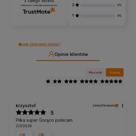
z całego okresu
2
0%
zebranych i zweryfikowanych przez
1
0%
Jak zbieramy opinie?
Opinie klientów
Wyczyść
Szukaj
krzysztof
zweryfikowano
5
Piłka super Gorąco polecam
2/3/2026
0
0