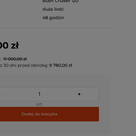
Bush Cruiser 120
duża ilość
48 godzin
00 zł
a:
11 000,00 zł
z 30 dni przed obniżką:
9 780,00 zł
-
+
szt.
Dodaj do koszyka