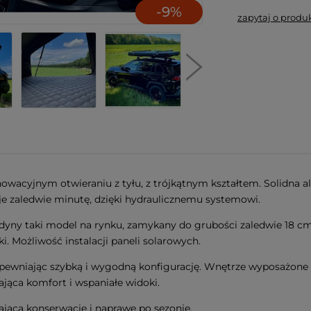
-
9
%
zapytaj o produ
nowacyjnym otwieraniu z tyłu, z trójkątnym kształtem. Solidna
e zaledwie minutę, dzięki hydraulicznemu systemowi.
edyny taki model na rynku, zamykany do grubości zaledwie 18 c
i. Możliwość instalacji paneli solarowych.
wniając szybką i wygodną konfigurację. Wnętrze wyposażone w
ająca komfort i wspaniałe widoki.
ąca konserwację i naprawę po sezonie.