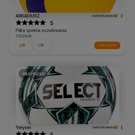
ARKADIUSZ
zweryfikowano
5
Piłka spełnia oczekiwania
7/2/2026
0
0
zobacz produkt
podgląd
Yelysei
zweryfikowano
5