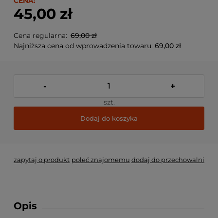
CENA:
45,00 zł
Cena regularna:
69,00 zł
Najniższa cena od wprowadzenia towaru:
69,00 zł
-
+
szt.
Dodaj do koszyka
zapytaj o produkt
poleć znajomemu
dodaj do przechowalni
Opis