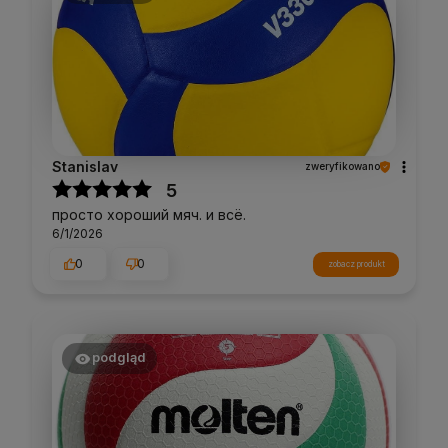
Stanislav
zweryfikowano
5
просто хороший мяч. и всё.
6/1/2026
0
0
zobacz produkt
podgląd