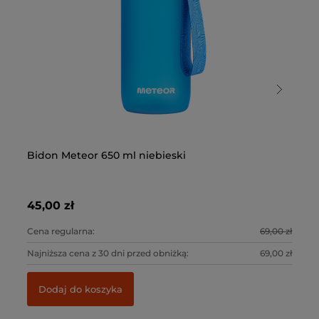
Bidon Meteor 650 ml niebieski
Bi
45,00 zł
59
Cena regularna:
69,00 zł
Ce
Najniższa cena z 30 dni przed obniżką:
69,00 zł
Naj
Dodaj do koszyka