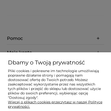
Pomoc
Moje konto
Dbamy o Twoją prywatność
Płatności i dostawa
Pliki cookies i pokrewne im technologie umożliwiają
poprawne działanie strony i pomagają nam
dostosować ofertę do Twoich potrzeb. Możesz
O nas
zaakceptować wykorzystanie przez nas wszystkich
tych plików i przejść do sklepu lub dostosować użycie
plików do swoich preferencji, wybierając opcję
"Dostosuj zgody".
Więcej o plikach cookies przeczytasz w naszej Polityce
prywatności.