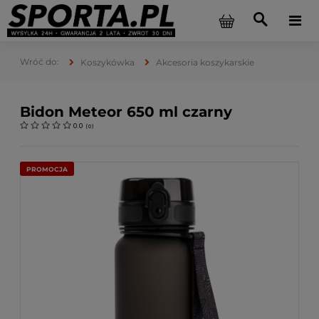
Koszykówka
Akcesoria koszykarskie
Bidon Meteor 650 ml czarny
0.0
(
0
)
PROMOCJA