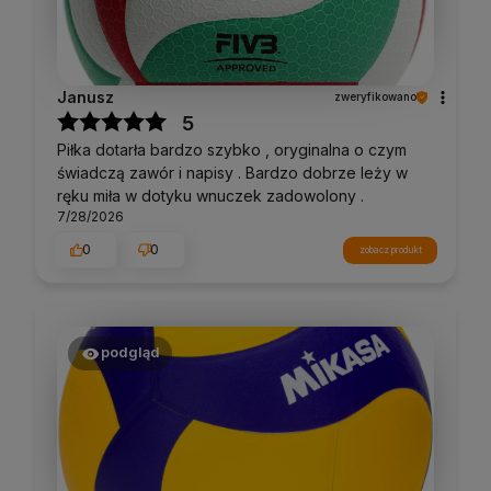
Janusz
zweryfikowano
5
Piłka dotarła bardzo szybko , oryginalna o czym
świadczą zawór i napisy . Bardzo dobrze leży w
ręku miła w dotyku wnuczek zadowolony .
7/28/2026
0
0
zobacz produkt
podgląd