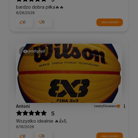
bardzo dobra piłka🔥🔥
6/26/2026
0
0
zobacz produkt
podgląd
Antoni
zweryfikowano
5
Wszystko idealnie 🔥👍️💪
6/16/2026
0
0
zobacz produkt