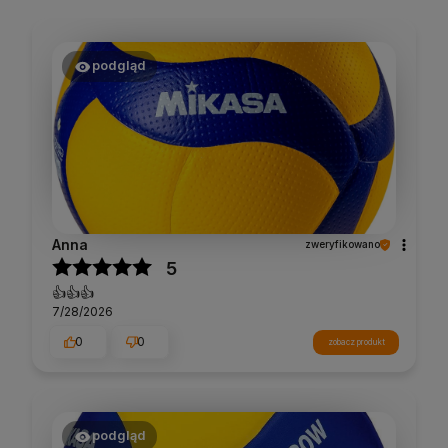
podgląd
Anna
zweryfikowano
5
👍️👍️👍️
7/28/2026
0
0
zobacz produkt
podgląd